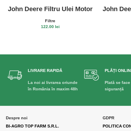
John Deere Filtru Ulei Motor
John Deer
RE504836
Filtre
122.00
lei
ADAUGĂ ÎN COȘ
LIVRARE RAPIDĂ
PLĂȚI ONLIN
La noi ai livrarea oriunde
Plată se face
în România în maxim 48h
siguranță
Despre noi
GDPR
BI-AGRO TOP FARM S.R.L.
POLITICA CO