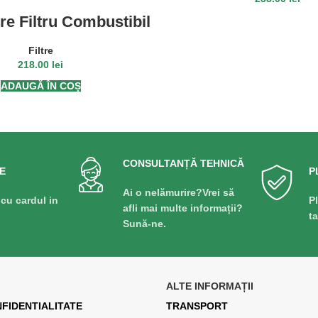
e Filtru Combustibil
ADAUGĂ ÎN COȘ
RE522878
Filtre
218.00
lei
ADAUGĂ ÎN COȘ
CONSULTANȚĂ TEHNICĂ
E
P
Ai o nelămurire?Vrei să
 cu cardul in
P
afli mai multe informații?
t
Sună-ne.
ALTE INFORMAȚII
NFIDENTIALITATE
TRANSPORT