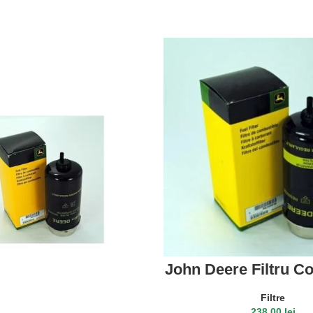
John Deere Filtru C
RE509036
Filtre
238.00
lei