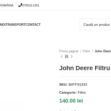
 ROMÂNIA
0765311301
NOI
TRANSPORT
CONTACT
Prima pagină
Filtre
John Deere
John Deere Filtr
SKU:
BATF91933
Categorie:
Filtre
140.00
lei