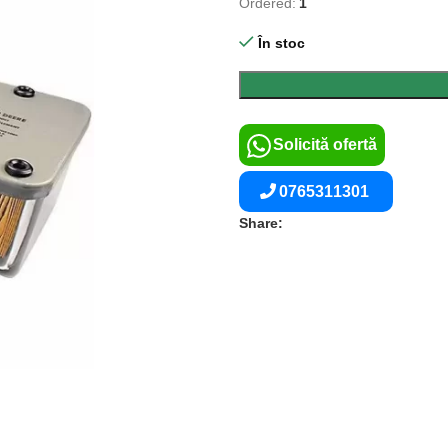
Ordered:
1
În stoc
Solicită ofertă
0765311301
Share: