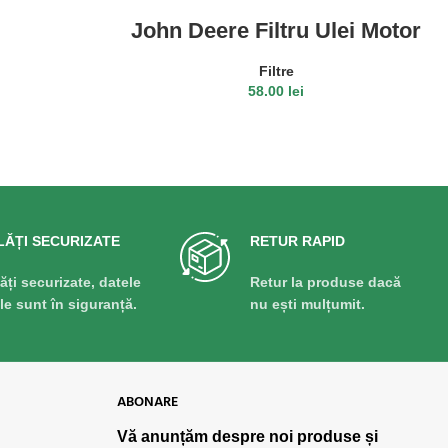
John Deere Filtru Ulei Motor
T19044
Filtre
58.00
lei
CITEȘTE MAI MULT
LĂȚI SECURIZATE
RETUR RAPID
lăți securizate, datele
Retur la produse dacă
ale sunt în siguranță.
nu ești mulțumit.
ABONARE
Vă anunțăm despre noi produse și