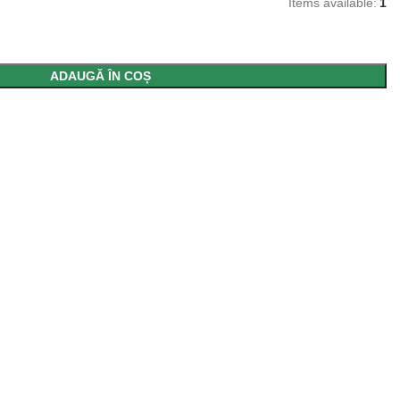
Items available:
1
ADAUGĂ ÎN COȘ