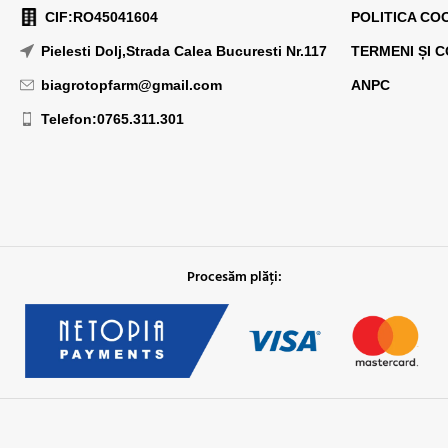
CIF:RO45041604
POLITICA CO
Pielesti Dolj,Strada Calea Bucuresti Nr.117
TERMENI ȘI C
biagrotopfarm@gmail.com
ANPC
Telefon:0765.311.301
Procesăm plăți: