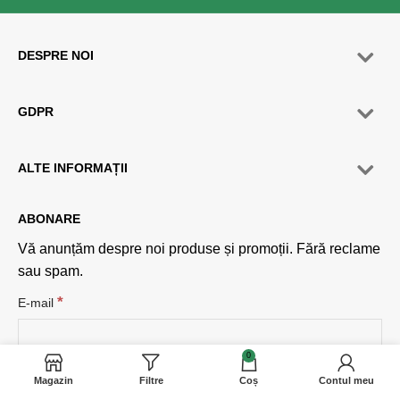
DESPRE NOI
GDPR
ALTE INFORMAȚII
ABONARE
Vă anunțăm despre noi produse și promoții. Fără reclame
sau spam.
*
E-mail
0
Sunt de acord cu politica de confidențialitate și cu termenii.
Magazin
Filtre
Coș
Contul meu
(
Politica de confidențialitate
)