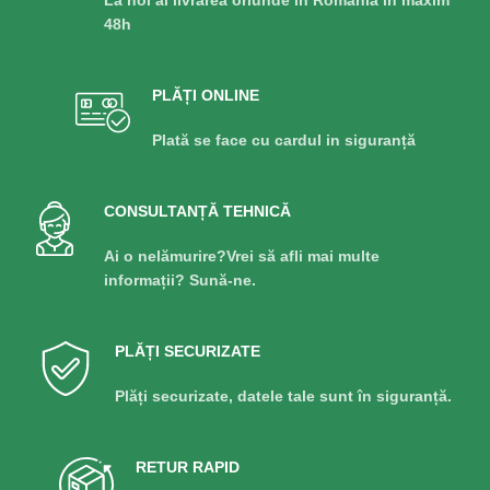
La noi ai livrarea oriunde în România în maxim
48h
PLĂȚI ONLINE
Plată se face cu cardul in siguranță
CONSULTANȚĂ TEHNICĂ
Ai o nelămurire?Vrei să afli mai multe
informații? Sună-ne.
PLĂȚI SECURIZATE
Plăți securizate, datele tale sunt în siguranță.
RETUR RAPID