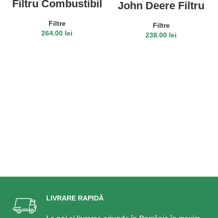
Filtru Combustibil
John Deere Filtru
John Deere
Combustibil
RE541922
RE509036
Filtre
Filtre
264.00
lei
238.00
lei
ADAUGĂ ÎN COȘ
ADAUGĂ ÎN COȘ
LIVRARE RAPIDĂ