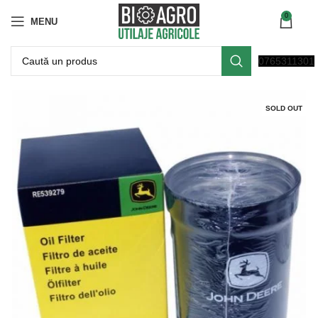
0
MENU
0765311301
SOLD OUT