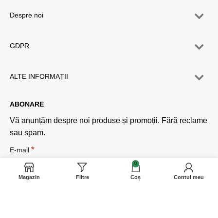
Despre noi
GDPR
ALTE INFORMAȚII
ABONARE
Vă anunțăm despre noi produse și promoții. Fără reclame
sau spam.
*
E-mail
0
Magazin
Filtre
Coș
Contul meu
Sunt de acord cu politica de confidențialitate și cu termenii.
(
Politica de confidențialitate
)