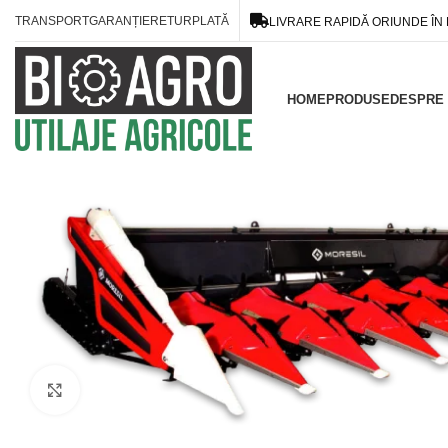
TRANSPORT
GARANȚIE
RETUR
PLATĂ
LIVRARE RAPIDĂ ORIUNDE ÎN
HOME
PRODUSE
DESPRE 
Click to enlarge