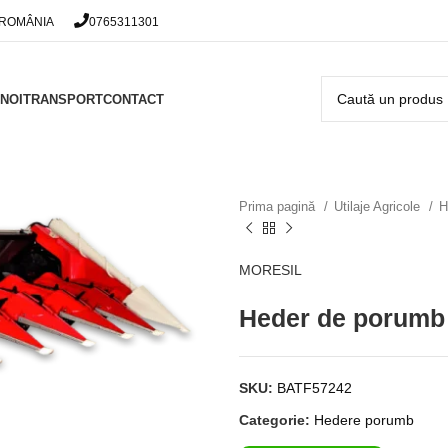
 ROMÂNIA
0765311301
NOI
TRANSPORT
CONTACT
Prima pagină
Utilaje Agricole
H
MORESIL
Heder de porumb
SKU:
BATF57242
Categorie:
Hedere porumb