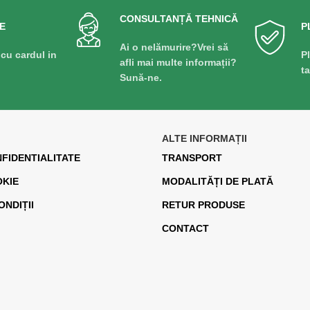
CONSULTANȚĂ TEHNICĂ
E
P
Ai o nelămurire?Vrei să
 cu cardul in
P
afli mai multe informații?
t
Sună-ne.
ALTE INFORMAȚII
NFIDENTIALITATE
TRANSPORT
OKIE
MODALITĂȚI DE PLATĂ
ONDIȚII
RETUR PRODUSE
CONTACT