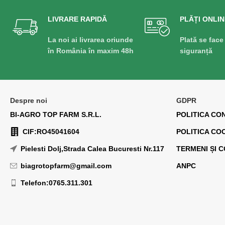
LIVRARE RAPIDĂ
PLĂȚI ONLIN
La noi ai livrarea oriunde
Plată se face
în România în maxim 48h
siguranță
Despre noi
GDPR
BI-AGRO TOP FARM S.R.L.
POLITICA CO
CIF:RO45041604
POLITICA CO
Pielesti Dolj,Strada Calea Bucuresti Nr.117
TERMENI ȘI C
biagrotopfarm@gmail.com
ANPC
Telefon:0765.311.301