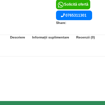
Solicită ofertă
0765311301
Share:
Descriere
Informații suplimentare
Recenzii (0)