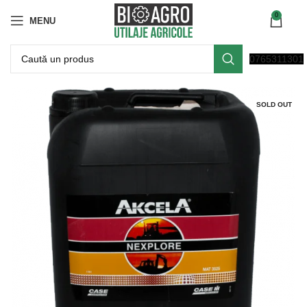
0
MENU
0765311301
SOLD OUT