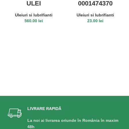
ULEI
0001474370
TRANSMISIE/HIDR
Vaselina Claas
AULIC NEW
Agrigrease EP2
Uleiuri si lubrifianti
Uleiuri si lubrifianti
HOLLAND AMBRA
400G
560.00
lei
23.00
lei
MASTERTRAN
ULTRACTION 20L
CITEȘTE MAI MULT
ADAUGĂ ÎN COȘ
LIVRARE RAPIDĂ
La noi ai livrarea oriunde în România în maxim
48h