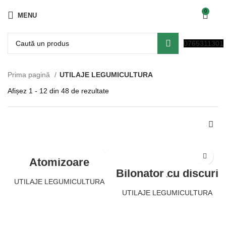
0
MENU
0765311301
Prima pagină
UTILAJE LEGUMICULTURA
Afișez 1 - 12 din 48 de rezultate
Atomizoare
AGROMEHANIKA
Bilonator cu discuri
pentru ridicarea,
UTILAJE LEGUMICULTURA
netezirea și
UTILAJE LEGUMICULTURA
sarcirea solului
IMAC VRD
CITEȘTE MAI MULT
CITEȘTE MAI MULT