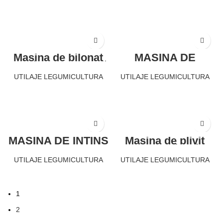
VRDB 4 RANDURI
solide 4 randuri
CITEȘTE MAI MULT
CITEȘTE MAI MULT
Masina de bilonat
MASINA DE
rotativa cu carcasă
BILONAT VR76
posterioară pentru
CHECCHI&MAGLI
UTILAJE LEGUMICULTURA
UTILAJE LEGUMICULTURA
brazde mari și
solide IMAC RR 2
RANDURI
CITEȘTE MAI MULT
CITEȘTE MAI MULT
MASINA DE INTINS
Masina de plivit
FOLIE PS14PLUS
FOCAS Classic
CHECCHI&MAGLI
VANHOUCKE
UTILAJE LEGUMICULTURA
UTILAJE LEGUMICULTURA
CITEȘTE MAI MULT
CITEȘTE MAI MULT
1
2