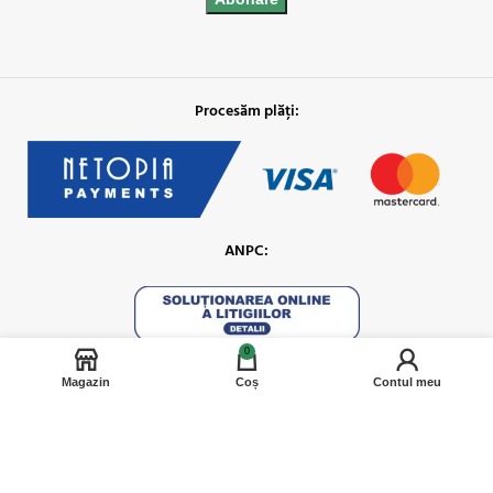
Procesăm plăți:
ANPC:
0
Magazin
Coș
Contul meu
Social Media: