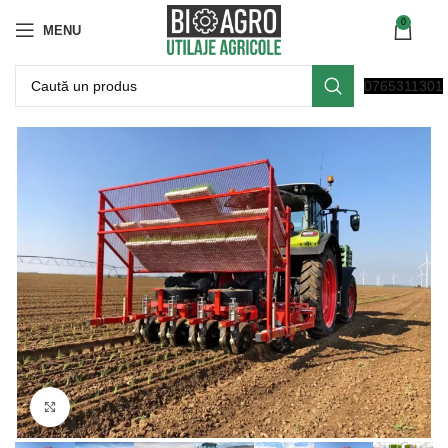
0
MENU
0765311301
Click to enlarge