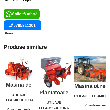
Bulboase
Ceapă
Solicită ofertă
0765311301
Share:
Produse similare
Masina de
Masina pt reco
bilonat
ceapa SP
Plantatoare
rotativa cu
CHECCHI&MA
UTILAJE
semiautomatica
UTILAJE LEGUMICU
carcasă
LEGUMICULTURA
pentru cartofi
posterioară
UTILAJE
întregi, taiati și
Citește mai mult
pentru
LEGUMICULTURA
Citește mai mult