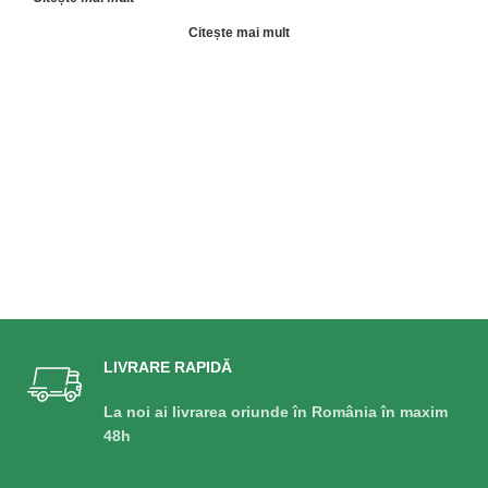
pregermati
brazde
IMAC PPS
mari și
Citește mai mult
solide
IMAC RR 2
RANDURI
LIVRARE RAPIDĂ
La noi ai livrarea oriunde în România în maxim
48h