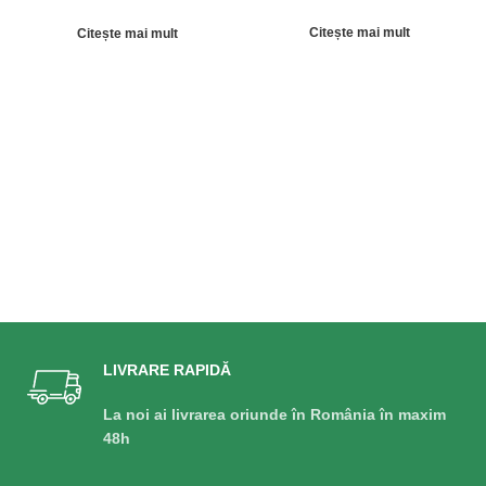
brazde mari și
CHECCHI&MAGLI
solide IMAC RR 2
Citește mai mult
Citește mai mult
RANDURI
LIVRARE RAPIDĂ
La noi ai livrarea oriunde în România în maxim
48h