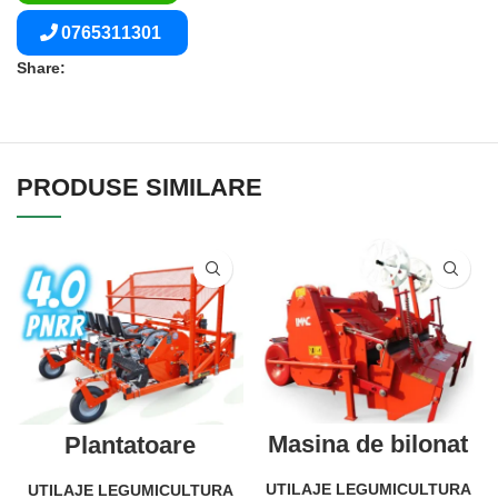
0765311301
Share:
PRODUSE SIMILARE
Masina de bilonat
Plantatoare
rotativa cu carcasă
SMARTWOLF
posterioară pentru
COMPACT
UTILAJE LEGUMICULTURA
UTILAJE LEGUMICULTURA