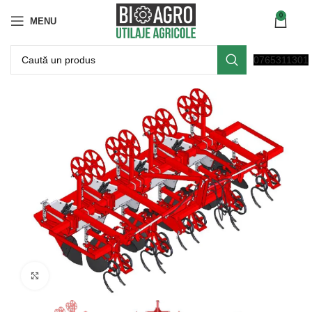
0
MENU
0765311301
Click to enlarge