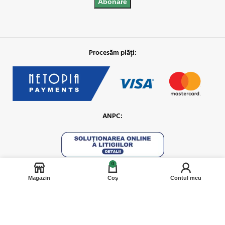
Procesăm plăți:
ANPC:
0
Magazin
Coș
Contul meu
Social Media: