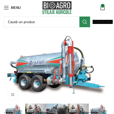
0
MENU
0765311301
Click to enlarge