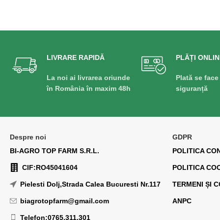
LIVRARE RAPIDĂ
PLĂȚI ONLIN
La noi ai livrarea oriunde
Plată se face
în România în maxim 48h
siguranță
Despre noi
GDPR
BI-AGRO TOP FARM S.R.L.
POLITICA CO
CIF:RO45041604
POLITICA CO
Pielesti Dolj,Strada Calea Bucuresti Nr.117
TERMENI ȘI C
biagrotopfarm@gmail.com
ANPC
Telefon:0765.311.301