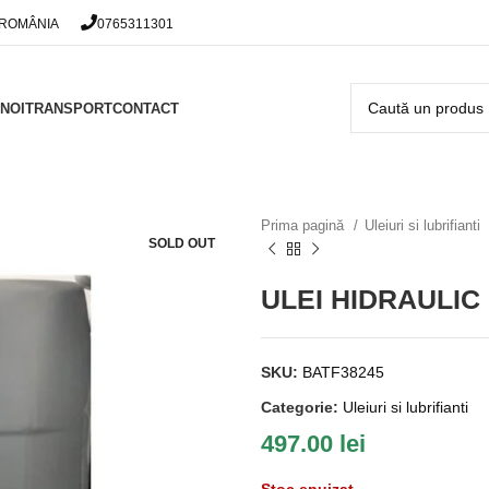
 ROMÂNIA
0765311301
NOI
TRANSPORT
CONTACT
Prima pagină
Uleiuri si lubrifianti
SOLD OUT
ULEI HIDRAULIC
SKU:
BATF38245
Categorie:
Uleiuri si lubrifianti
497.00
lei