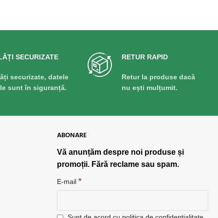
LĂȚI SECURIZATE
RETUR RAPID
lăți securizate, datele
Retur la produse dacă
ale sunt în siguranță.
nu ești mulțumit.
ABONARE
Vă anunțăm despre noi produse și
promoții. Fără reclame sau spam.
*
E-mail
Sunt de acord cu politica de confidențialitate