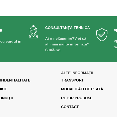
CITEȘTE MAI MULT
CONSULTANȚĂ TEHNICĂ
E
P
Ai o nelămurire?Vrei să
 cu cardul in
P
afli mai multe informații?
t
Sună-ne.
ALTE INFORMAȚII
NFIDENTIALITATE
TRANSPORT
OKIE
MODALITĂȚI DE PLATĂ
ONDIȚII
RETUR PRODUSE
CONTACT