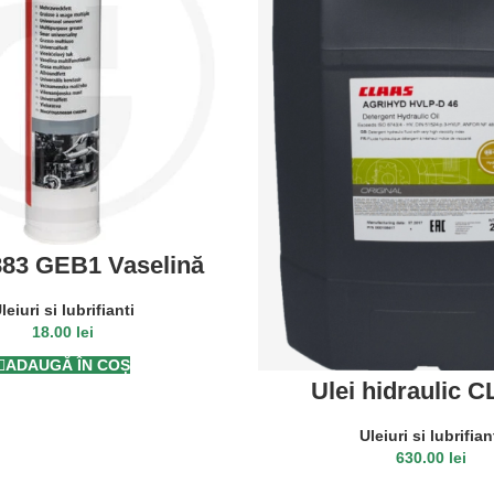
83 GEB1 Vaselină
ltifuncțională
leiuri si lubrifianti
18.00
lei
ADAUGĂ ÎN COȘ
Ulei hidraulic 
AGRIHYD HVLPD 
Uleiuri si lubrifian
630.00
lei