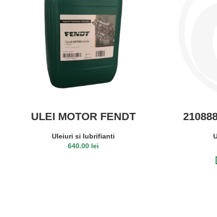
ULEI MOTOR FENDT
210888
EXTRAGRADE 15W-40 20L
mu
Uleiuri si lubrifianti
U
640.00
lei
CITEȘTE MAI MULT