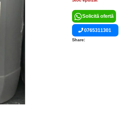
Stoc epuizat
Solicită ofertă
0765311301
Share: