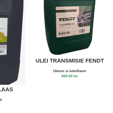
ULEI TRANSMISIE FENDT
EXTRA TRANS 10W40 STOU
20L
Uleiuri si lubrifianti
660.00
lei
CITEȘTE MAI MULT
CLAAS
46 20L
ti