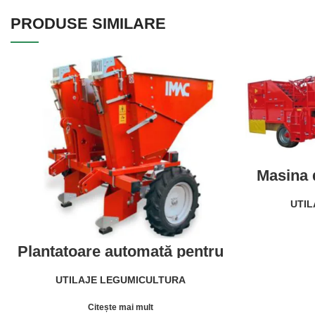
PRODUSE SIMILARE
Masina 
rand la
fund m
UTIL
cerne
elevator-
perie de
Plantatoare automată pentru
cartofi întregi, de înaltă
performanță IMAC PPA
UTILAJE LEGUMICULTURA
Citește mai mult