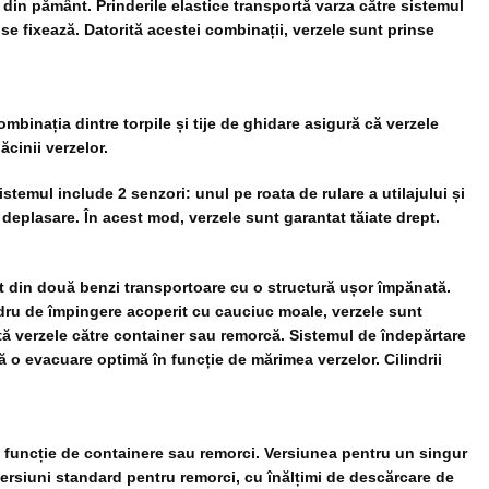
za din pământ. Prinderile elastice transportă varza către sistemul
 se fixează. Datorită acestei combinații, verzele sunt prinse
Combinația dintre torpile și tije de ghidare asigură că verzele
ăcinii verzelor.
stemul include 2 senzori: unul pe roata de rulare a utilajului și
de deplasare. În acest mod, verzele sunt garantat tăiate drept.
mat din două benzi transportoare cu o structură ușor împănată.
indru de împingere acoperit cu cauciuc moale, verzele sunt
tă verzele către container sau remorcă. Sistemul de îndepărtare
ră o evacuare optimă în funcție de mărimea verzelor. Cilindrii
în funcție de containere sau remorci. Versiunea pentru un singur
versiuni standard pentru remorci, cu înălțimi de descărcare de