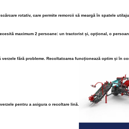
cărcare rotativ, care permite remorcii să meargă în spatele utilaju
necesită maximum 2 persoane: un tractorist și, opțional, o persoană 
ză verzele fără probleme. Recoltatoarea funcționează optim și în c
 verzele pentru a asigura o recoltare lină.