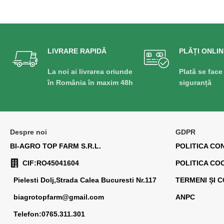
LIVRARE RAPIDĂ
PLĂȚI ONLIN
La noi ai livrarea oriunde
Plată se face
în România în maxim 48h
siguranță
Despre noi
GDPR
BI-AGRO TOP FARM S.R.L.
POLITICA CO
CIF:RO45041604
POLITICA CO
Pielesti Dolj,Strada Calea Bucuresti Nr.117
TERMENI ȘI C
biagrotopfarm@gmail.com
ANPC
Telefon:0765.311.301