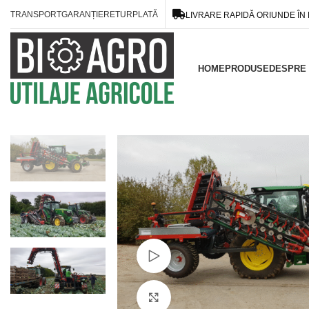
TRANSPORT
GARANȚIE
RETUR
PLATĂ
LIVRARE RAPIDĂ ORIUNDE ÎN
HOME
PRODUSE
DESPRE 
Watch video
Click to enlarge