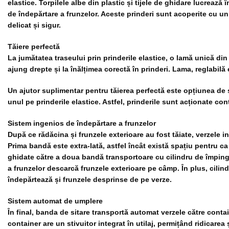
elastice. Torpilele albe din plastic și tijele de ghidare lucrează
de îndepărtare a frunzelor. Aceste prinderi sunt acoperite cu un 
delicat și sigur.
Tăiere perfectă
La jumătatea traseului prin prinderile elastice, o lamă unică din 
ajung drepte și la înălțimea corectă în prinderi. Lama, reglabilă 
Un ajutor suplimentar pentru tăierea perfectă este opțiunea de si
unul pe prinderile elastice. Astfel, prinderile sunt acționate con
Sistem ingenios de îndepărtare a frunzelor
După ce rădăcina și frunzele exterioare au fost tăiate, verzele 
Prima bandă este extra-lată, astfel încât există spațiu pentru c
ghidate către a doua bandă transportoare cu cilindru de împing
a frunzelor descarcă frunzele exterioare pe câmp. În plus, cilind
îndepărtează și frunzele desprinse de pe verze.
Sistem automat de umplere
În final, banda de sitare transportă automat verzele către conta
container are un stivuitor integrat în utilaj, permițând ridicar