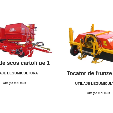
de scos cartofi pe 1
terala, cu hopper cu
obil (3t), canal de
Tocator de frunze
AJE LEGUMICULTURA
re (75 cm), canal
ceapa – Evacua
defoliator (80 cm), 1
frunzisului pe urma t
Citește mai mult
UTILAJE LEGUMICU
 sapat IMAC 7580 RB
IMAC TFC
25-30
Citește mai mult