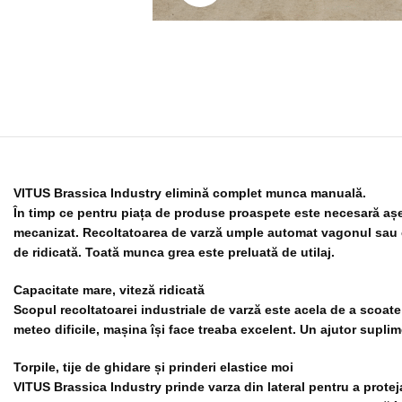
VITUS Brassica Industry elimină complet munca manuală.
În timp ce pentru piața de produse proaspete este necesară așez
mecanizat. Recoltatoarea de varză umple automat vagonul sau con
de ridicată. Toată munca grea este preluată de utilaj.
Capacitate mare, viteză ridicată
Scopul recoltatoarei industriale de varză este acela de a scoate 
meteo dificile, mașina își face treaba excelent. Un ajutor suplim
Torpile, tije de ghidare și prinderi elastice moi
VITUS Brassica Industry prinde varza din lateral pentru a proteja 