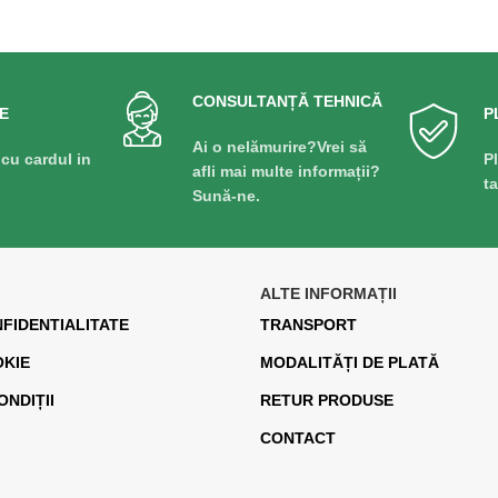
CONSULTANȚĂ TEHNICĂ
E
P
Ai o nelămurire?Vrei să
 cu cardul in
P
afli mai multe informații?
t
Sună-ne.
ALTE INFORMAȚII
NFIDENTIALITATE
TRANSPORT
OKIE
MODALITĂȚI DE PLATĂ
ONDIȚII
RETUR PRODUSE
CONTACT