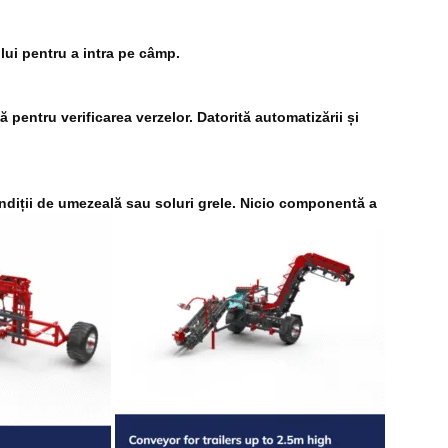
lui pentru a intra pe câmp.
pentru verificarea verzelor. Datorită automatizării și
ondiții de umezeală sau soluri grele. Nicio componentă a