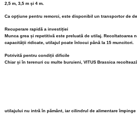
2,5 m, 3,5 m și 4 m.
Ca opțiune pentru remorci, este disponibil un transportor de des
Recuperare rapidă a investiției
Munca grea și repetitivă este preluată de utilaj. Recoltatoarea 
capacității ridicate, utilajul poate înlocui până la 15 muncitori.
Potrivită pentru condiții dificile
Chiar și în terenuri cu multe buruieni, VITUS Brassica recoltea
utilajului nu intră în pământ, iar cilindrul de alimentare împinge