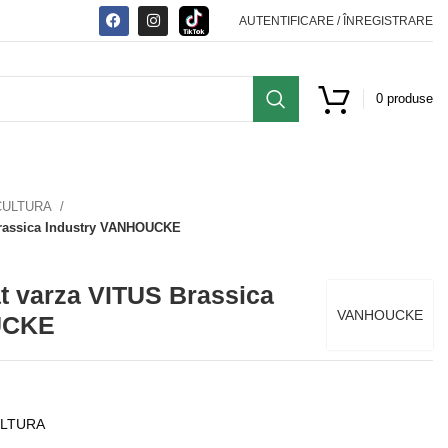
AUTENTIFICARE / ÎNREGISTRARE
0
produse
CULTURA
Brassica Industry VANHOUCKE
at varza VITUS Brassica
VANHOUCKE
UCKE
ULTURA