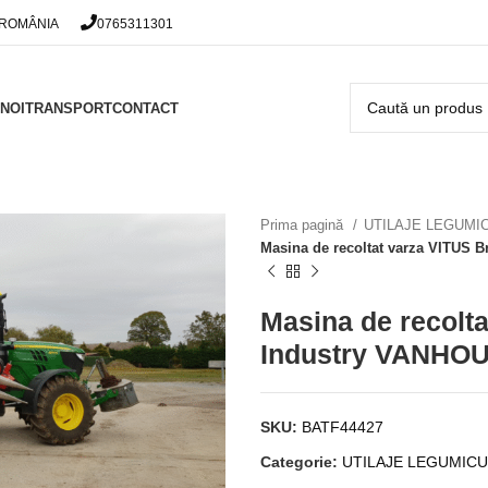
 ROMÂNIA
0765311301
NOI
TRANSPORT
CONTACT
Prima pagină
UTILAJE LEGUMI
Masina de recoltat varza VITUS 
Masina de recolt
Industry VANHO
SKU:
BATF44427
Categorie:
UTILAJE LEGUMIC