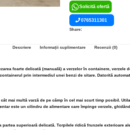
Solicită ofertă
0765311301
Share:
Descriere
Informații suplimentare
Recenzii (0)
area foarte delicată (manuală) a verzelor în containere, verzele d
tainerul prin intermediul unei benzi de sitare. Datorită automati
cât mai multă varză de pe câmp în cel mai scurt timp posibil. Utilaj
entar este un cilindru de alimentare care împinge verzele, ghidându-
partea superioară delicată. Torpilele ridică frunzele exterioare ale 