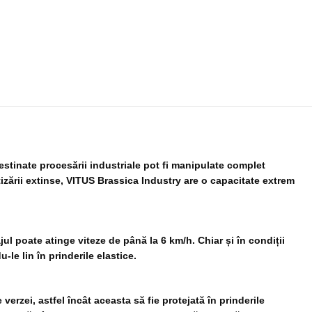
estinate procesării industriale pot fi manipulate complet
zării extinse, VITUS Brassica Industry are o capacitate extrem
ul poate atinge viteze de până la 6 km/h. Chiar și în condiții
le lin în prinderile elastice.
verzei, astfel încât aceasta să fie protejată în prinderile