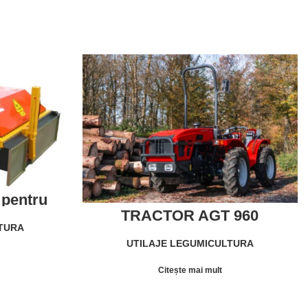
 pentru
re a
TRACTOR AGT 960
ractorului
LTURA
UTILAJE LEGUMICULTURA
Citește mai mult