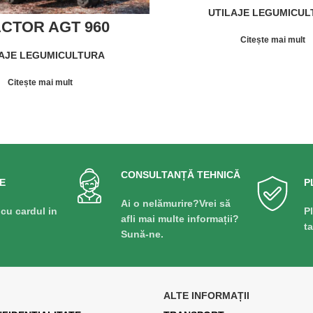
performanță pentru
UTILAJE LEGUMICU
întregi IMAC P
CTOR AGT 960
Citește mai mult
AJE LEGUMICULTURA
Citește mai mult
CONSULTANȚĂ TEHNICĂ
E
P
Ai o nelămurire?Vrei să
 cu cardul in
P
afli mai multe informații?
t
Sună-ne.
ALTE INFORMAȚII