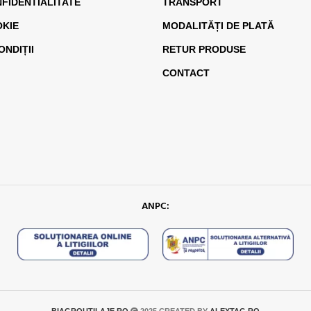
NFIDENTIALITATE
TRANSPORT
OKIE
MODALITĂȚI DE PLATĂ
ONDIȚII
RETUR PRODUSE
CONTACT
ANPC:
BIAGROUTILAJE.RO
2025 CREATED BY
ALEXTAG.RO