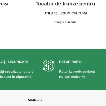
 cartofi
Tocator de frunze pentru
LTURA
PA-BH
ceapa – Evacuare a
frunzisului pe urma tractorului
UTILAJE LEGUMICULTURA
IMAC TFC
Citește mai mult
LĂȚI SECURIZATE
RETUR RAPID
lăți securizate, datele
Retur la produse dacă
ale sunt în siguranță.
nu ești mulțumit.
ABONARE