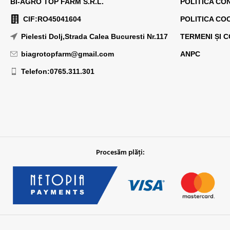
BI-AGRO TOP FARM S.R.L.
POLITICA CO
CIF:RO45041604
POLITICA CO
Pielesti Dolj,Strada Calea Bucuresti Nr.117
TERMENI ȘI C
biagrotopfarm@gmail.com
ANPC
Telefon:0765.311.301
Procesăm plăți: