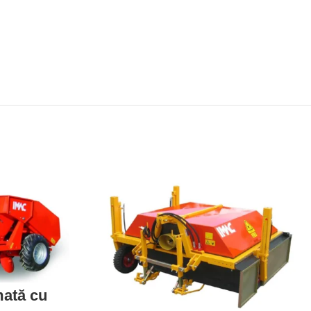
mată cu
e înaltă