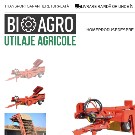
TRANSPORT
GARANȚIE
RETUR
PLATĂ
LIVRARE RAPIDĂ ORIUNDE ÎN
HOME
PRODUSE
DESPRE 