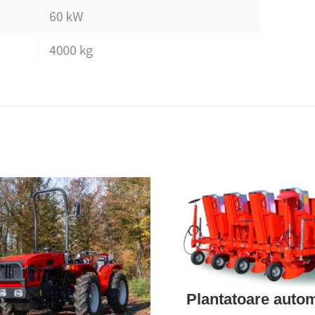
Plantatoare auto
hopper hidraulic d