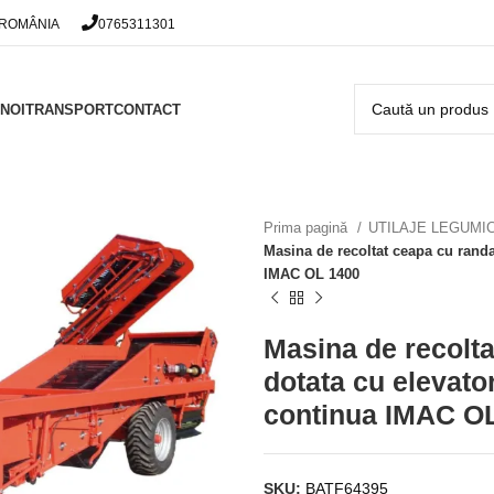
 ROMÂNIA
0765311301
NOI
TRANSPORT
CONTACT
Prima pagină
UTILAJE LEGUMI
Masina de recoltat ceapa cu randa
IMAC OL 1400
Masina de recolta
dotata cu elevato
continua IMAC O
SKU:
BATF64395