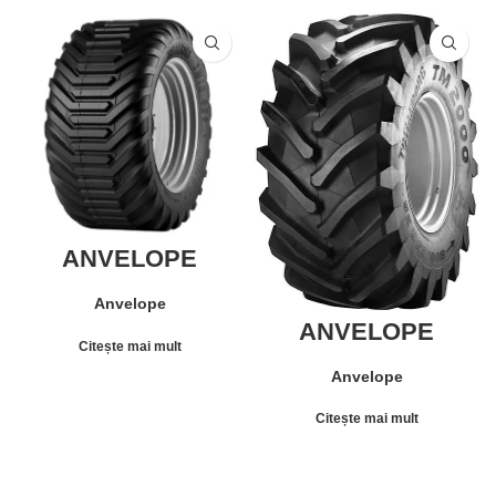
ANVELOPE
AGRICOLE 400/55-
22.5 147A8
Anvelope
TRELLEBORG
ANVELOPE
T404 TL
AGRICOLE
Citește mai mult
800/65R32
Anvelope
TRELLEBORG
TM2000 TL
Citește mai mult