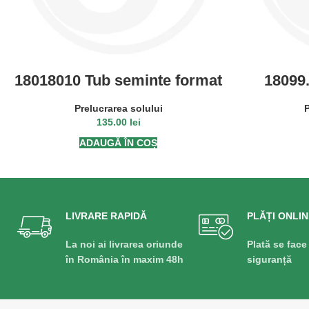
18018010 Tub seminte format
18099
din 2 piese
semanato
pen
Prelucrarea solului
P
135.00
lei
ADAUGĂ ÎN COȘ
LIVRARE RAPIDĂ
PLĂȚI ONLIN
La noi ai livrarea oriunde
Plată se face
în România în maxim 48h
siguranță