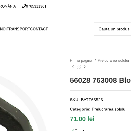
 ROMÂNIA
0765311301
NOI
TRANSPORT
CONTACT
Prima pagină
Prelucrarea solului
56028 763008 Bloc
SKU:
BATF63526
Categorie:
Prelucrarea solului
71.00
lei