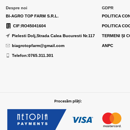
Despre noi
GDPR
BI-AGRO TOP FARM S.R.L.
POLITICA CO
CIF:RO45041604
POLITICA CO
Pielesti Dolj,Strada Calea Bucuresti Nr.117
TERMENI ȘI C
biagrotopfarm@gmail.com
ANPC
Telefon:0765.311.301
Procesăm plăți: