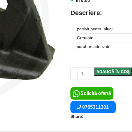
În stoc
Descriere:
potrivit pentru plug:
Greutate:
șuruburi adecvate:
ADAUGĂ ÎN COȘ
Solicită ofertă
0765311301
Share: