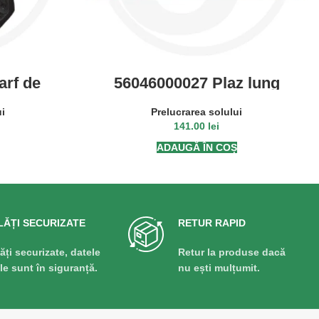
arf de
56046000027 Plaz lung
edesubt
ui
Prelucrarea solului
141.00
lei
ADAUGĂ ÎN COȘ
LĂȚI SECURIZATE
RETUR RAPID
lăți securizate, datele
Retur la produse dacă
ale sunt în siguranță.
nu ești mulțumit.