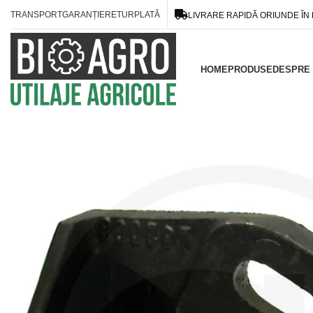
TRANSPORT
GARANȚIE
RETUR
PLATĂ
LIVRARE RAPIDĂ ORIUNDE ÎN
HOME
PRODUSE
DESPRE 