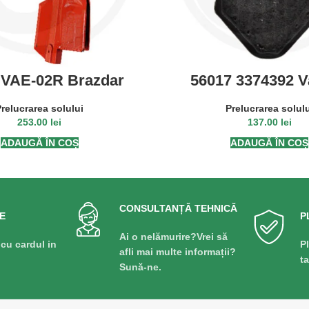
.VAE-02R Brazdar
56017 3374392 V
r dreapta, universal
brazdar intarit d
tru HC, RD899-
relucrarea solului
Prelucrarea solul
253.00
lei
137.00
lei
ADAUGĂ ÎN COȘ
ADAUGĂ ÎN COȘ
CONSULTANȚĂ TEHNICĂ
E
P
Ai o nelămurire?Vrei să
 cu cardul in
P
afli mai multe informații?
t
Sună-ne.