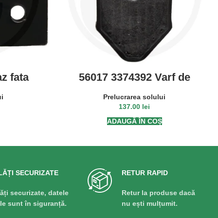
z fata
56017 3374392 Varf de
K
brazdar intarit dedesubt
ui
Prelucrarea solului
137.00
lei
ADAUGĂ ÎN COȘ
LĂȚI SECURIZATE
RETUR RAPID
lăți securizate, datele
Retur la produse dacă
ale sunt în siguranță.
nu ești mulțumit.