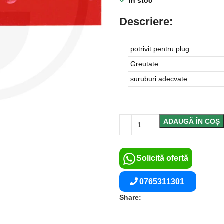
În stoc
Descriere:
potrivit pentru plug:
Greutate:
șuruburi adecvate:
ADAUGĂ ÎN COȘ
Solicită ofertă
0765311301
Share: