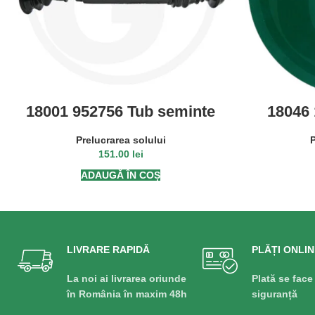
18001 952756 Tub seminte
18046
complet, scurt
rulabil
Prelucrarea solului
P
151.00
lei
ADAUGĂ ÎN COȘ
LIVRARE RAPIDĂ
PLĂȚI ONLIN
La noi ai livrarea oriunde
Plată se face
în România în maxim 48h
siguranță