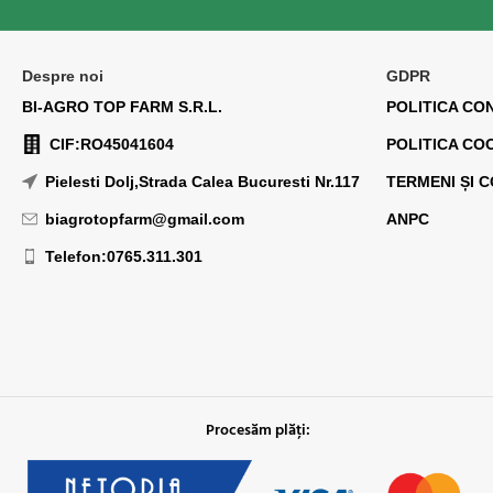
Despre noi
GDPR
BI-AGRO TOP FARM S.R.L.
POLITICA CO
CIF:RO45041604
POLITICA CO
Pielesti Dolj,Strada Calea Bucuresti Nr.117
TERMENI ȘI C
biagrotopfarm@gmail.com
ANPC
Telefon:0765.311.301
Procesăm plăți: