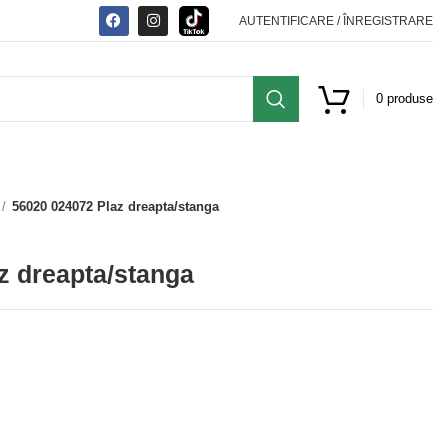
AUTENTIFICARE / ÎNREGISTRARE
0
produse
56020 024072 Plaz dreapta/stanga
z dreapta/stanga