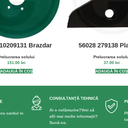
 10209131 Brazdar
56028 279138 Pla
: plat, Ø 315 x 3 mm
dreapta, F
relucrarea solului
Prelucrarea solul
151.00
lei
37.00
lei
ADAUGĂ ÎN COȘ
ADAUGĂ ÎN COȘ
CONSULTANȚĂ TEHNICĂ
E
P
Ai o nelămurire?Vrei să
 cu cardul in
P
afli mai multe informații?
t
Sună-ne.