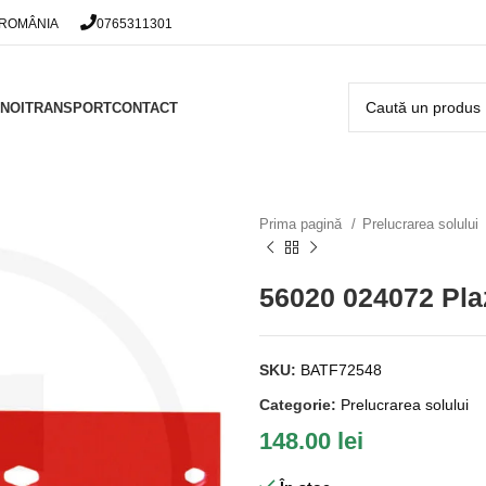
 ROMÂNIA
0765311301
NOI
TRANSPORT
CONTACT
Prima pagină
Prelucrarea solului
56020 024072 Pla
SKU:
BATF72548
Categorie:
Prelucrarea solului
148.00
lei