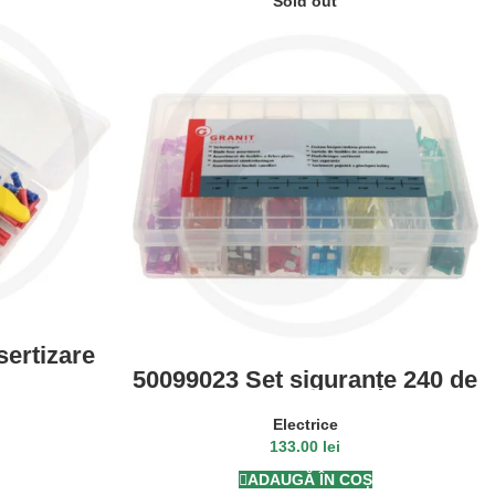
Sold out
sertizare
izare, 175
50099023 Set siguranțe 240 de
buc.
Electrice
133.00
lei
ADAUGĂ ÎN COȘ