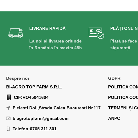
LIVRARE RAPIDĂ
PLĂȚI ONLIN
La noi ai livrarea oriunde
Plată se face
în România în maxim 48h
siguranță
Despre noi
GDPR
BI-AGRO TOP FARM S.R.L.
POLITICA CO
CIF:RO45041604
POLITICA CO
Pielesti Dolj,Strada Calea Bucuresti Nr.117
TERMENI ȘI C
biagrotopfarm@gmail.com
ANPC
Telefon:0765.311.301