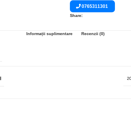
0765311301
Share:
Informații suplimentare
Recenzii (0)
I
20