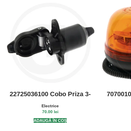
22725036100 Cobo Priza 3-
7070010
polig
12/24V
Electrice
70.00
lei
ADAUGĂ ÎN COȘ