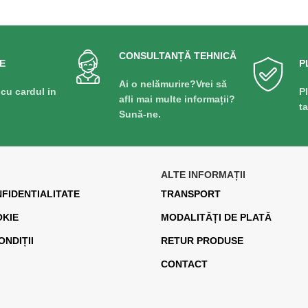
CONSULTANȚĂ TEHNICĂ
E
P
Ai o nelămurire?Vrei să
 cu cardul in
P
afli mai multe informații?
t
Sună-ne.
ALTE INFORMAȚII
NFIDENTIALITATE
TRANSPORT
OKIE
MODALITĂȚI DE PLATĂ
ONDIȚII
RETUR PRODUSE
CONTACT