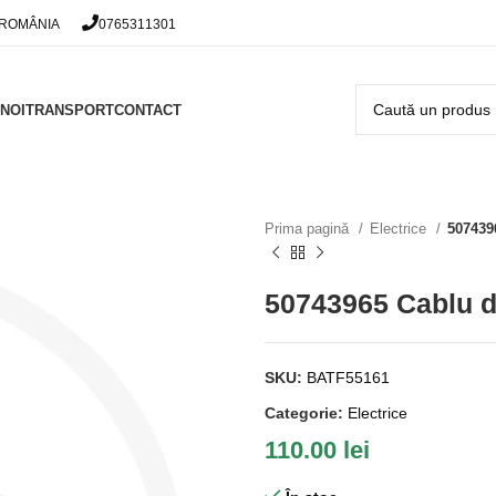
 ROMÂNIA
0765311301
NOI
TRANSPORT
CONTACT
Prima pagină
Electrice
507439
50743965 Cablu d
SKU:
BATF55161
Categorie:
Electrice
110.00
lei