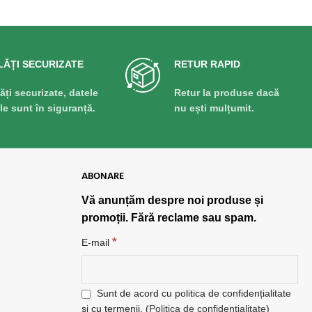
LĂȚI SECURIZATE
RETUR RAPID
lăți securizate, datele
Retur la produse dacă
ale sunt în siguranță.
nu ești mulțumit.
ABONARE
Vă anunțăm despre noi produse și
promoții. Fără reclame sau spam.
*
E-mail
Sunt de acord cu politica de confidențialitate
și cu termenii. (
Politica de confidențialitate
)