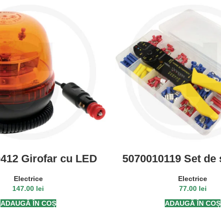
412 Girofar cu LED
5070010119 Set de 
, fixare cu magnet
Set + cleste de sert
buc.
Electrice
Electrice
147.00
lei
77.00
lei
ADAUGĂ ÎN COȘ
ADAUGĂ ÎN COȘ