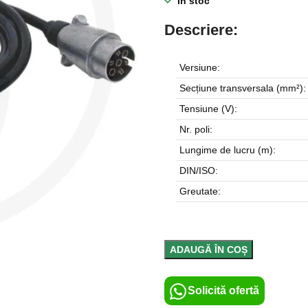
În stoc
Descriere:
Versiune:
Secțiune transversala (mm²):
Tensiune (V):
Nr. poli:
Lungime de lucru (m):
DIN/ISO:
Greutate:
ADAUGĂ ÎN COȘ
Solicită ofertă