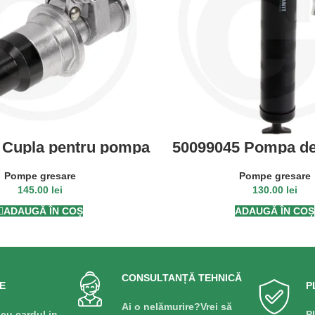
 Cupla pentru pompa
50099045 Pompa de
 gresare M10x1
Pompe gresare
Pompe gresare
145.00
lei
130.00
lei
ADAUGĂ ÎN COȘ
ADAUGĂ ÎN COȘ
CONSULTANȚĂ TEHNICĂ
E
P
Ai o nelămurire?Vrei să
 cu cardul in
P