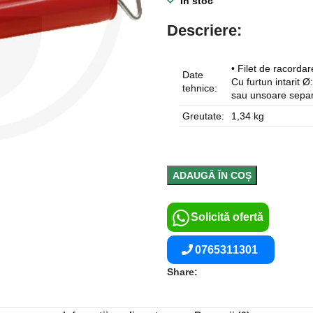
În stoc
Descriere:
• Filet de racord
Date
Cu furtun intarit Ø
tehnice:
sau unsoare separ
Greutate:
1,34 kg
ADAUGĂ ÎN COȘ
Solicită ofertă
0765311301
Share: