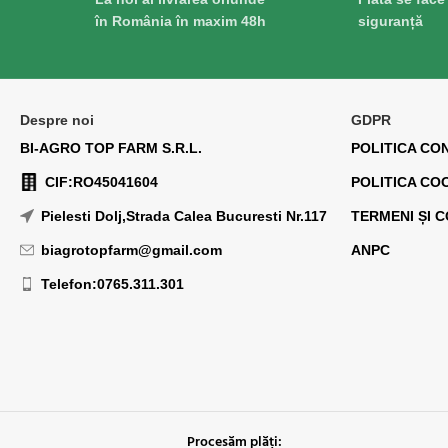
în România în maxim 48h
siguranță
Despre noi
GDPR
BI-AGRO TOP FARM S.R.L.
POLITICA CO
CIF:RO45041604
POLITICA CO
Pielesti Dolj,Strada Calea Bucuresti Nr.117
TERMENI ȘI C
biagrotopfarm@gmail.com
ANPC
Telefon:0765.311.301
Procesăm plăți: