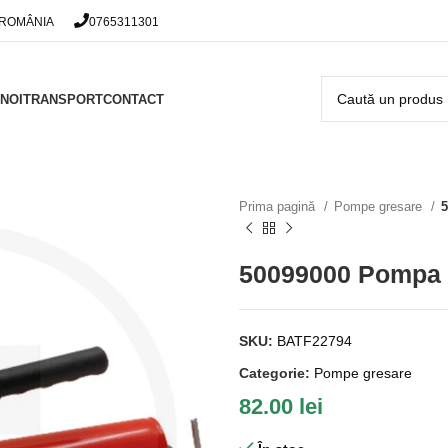
 ROMÂNIA
0765311301
NOI
TRANSPORT
CONTACT
Prima pagină
Pompe gresare
5
50099000 Pompa 
SKU:
BATF22794
Categorie:
Pompe gresare
82.00
lei