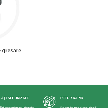
 gresare
LĂȚI SECURIZATE
RETUR RAPID
lăți securizate, datele
Retur la produse dacă