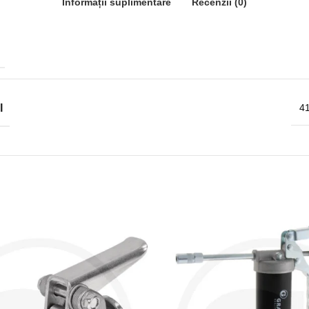
Informații suplimentare
Recenzii (0)
I
41