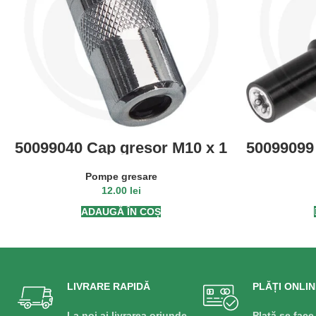
50099040 Cap gresor M10 x 1
50099099
de
Pompe gresare
12.00
lei
ADAUGĂ ÎN COȘ
LIVRARE RAPIDĂ
PLĂȚI ONLIN
La noi ai livrarea oriunde
Plată se face