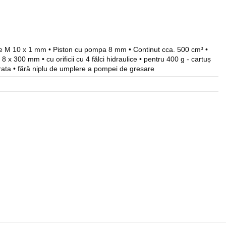
are M 10 x 1 mm • Piston cu pompa 8 mm • Continut cca. 500 cm³ •
: 8 x 300 mm • cu orificii cu 4 fălci hidraulice • pentru 400 g - cartuș
ata • fără niplu de umplere a pompei de gresare