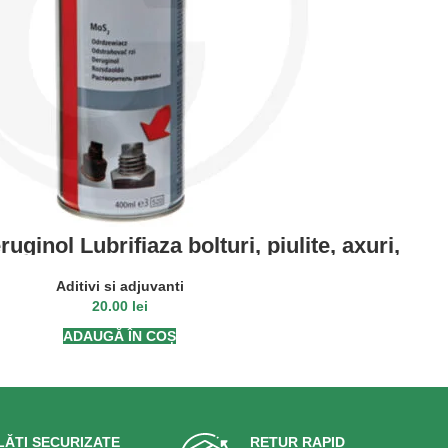
ginol Lubrifiaza bolturi, piulite, axuri,
 Reduce uzura, asigura o buna functionare.
ejeaza impotriva coroziunii.
Aditivi si adjuvanti
20.00
lei
ADAUGĂ ÎN COȘ
LĂȚI SECURIZATE
RETUR RAPID