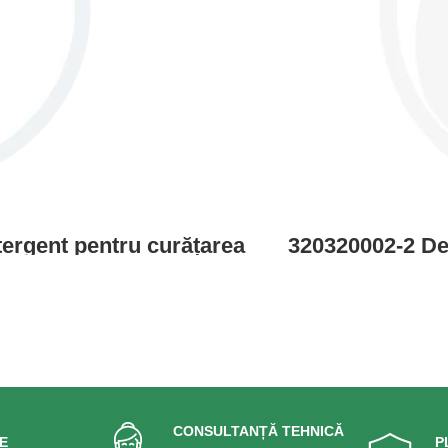
tergent pentru curățarea
320320002-2 Deru
ice, a motoarelor etc.
articulatii, etc.
răsimile.
Prot
CONSULTANȚĂ TEHNICĂ
E
P