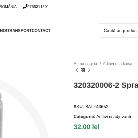
 ROMÂNIA
0765311301
NOI
TRANSPORT
CONTACT
Prima pagină
Aditivi si adjuvanti
320320006-2 Spray
SKU:
BATF43652
Categorie:
Aditivi si adjuvanti
32.00
lei