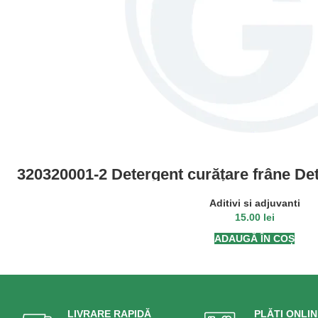
320320001-2 Detergent curățare frâne De
discurilor de frână, a pieselor hidraul
Îndepărtează uleiurile și g
Aditivi si adjuvanti
15.00
lei
ADAUGĂ ÎN COȘ
LIVRARE RAPIDĂ
PLĂȚI ONLIN