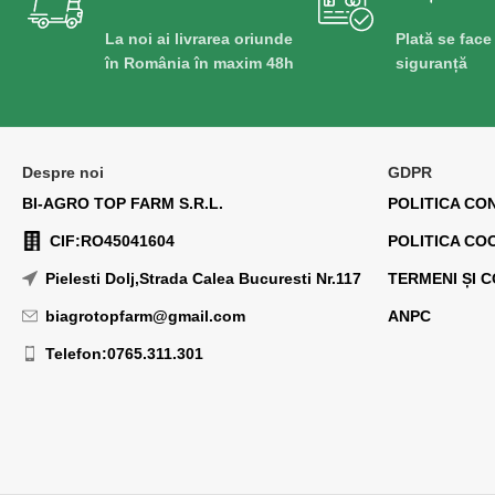
La noi ai livrarea oriunde
Plată se face
în România în maxim 48h
siguranță
Despre noi
GDPR
BI-AGRO TOP FARM S.R.L.
POLITICA CO
CIF:RO45041604
POLITICA CO
Pielesti Dolj,Strada Calea Bucuresti Nr.117
TERMENI ȘI C
biagrotopfarm@gmail.com
ANPC
Telefon:0765.311.301