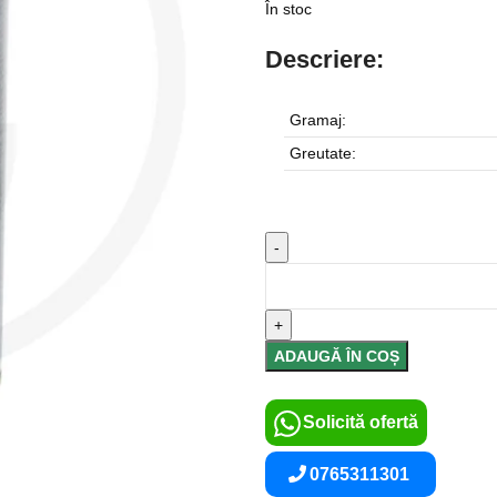
În stoc
Descriere:
Gramaj:
Greutate:
ADAUGĂ ÎN COȘ
Solicită ofertă
0765311301