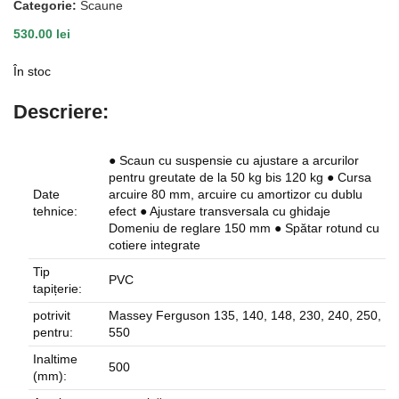
Categorie:
Scaune
530.00
lei
În stoc
Descriere:
● Scaun cu suspensie cu ajustare a arcurilor
pentru greutate de la 50 kg bis 120 kg ● Cursa
Date
arcuire 80 mm, arcuire cu amortizor cu dublu
tehnice:
efect ● Ajustare transversala cu ghidaje
Domeniu de reglare 150 mm ● Spătar rotund cu
cotiere integrate
Tip
PVC
tapițerie:
potrivit
Massey Ferguson 135, 140, 148, 230, 240, 250,
pentru:
550
Inaltime
500
(mm):