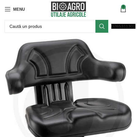
0
MENU
0765311301