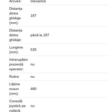
Arcuire:
mecanică
Distanța
dintre
187
ghidaje
(mm):
Distanța
dintre
până la 187
ghidaje:
Lungime
535
(mm):
Intrerupător
prezență
nu
operator:
Rotire:
nu
Lățime
scaun
480
(mm):
Consolă
joystick pe
nu
cotieră: